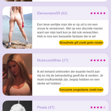
Elementaire09 (62)
★★★★★
Een lieve eerlijke man die er op uit is om een
vrouw te verwennen. Wel op een discrete manier
want van mijn kant kun je dat ook verwachten.
Heb je nog een bepaalde fantasie die je wil
uitvoeren? Ik ben voor heel erg veel dingen in. Ik
Bloedhete gilf zoekt geile relatie
hoop dat je snel een berichtje achterlaat zodat
we elkaar heerlijk kunnen aanvullen ...
MckenzieWhite (27)
★★★★★
Ik wil iemand ontmoeten die waarde hecht aan
mij en mij de behandeling geeft die ik verdien. Je
moet onafhankelijk zijn, begrip hebben en een
sterke wil hebben, ...
Eenzame jongedame zoekt man
voor relatie
Pinata (47)
★★★★☆