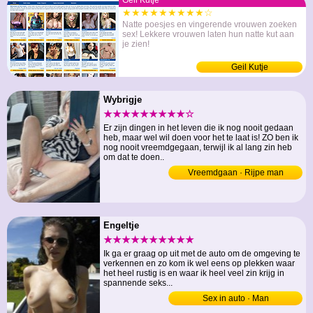
Geil Kutje
★★★★★★★★★☆
Natte poesjes en vingerende vrouwen zoeken
sex! Lekkere vrouwen laten hun natte kut aan
je zien!
Geil Kutje
Wybrigje
★★★★★★★★★☆
Er zijn dingen in het leven die ik nog nooit gedaan
heb, maar wel wil doen voor het te laat is! ZO ben ik
nog nooit vreemdgegaan, terwijl ik al lang zin heb
om dat te doen..
Vreemdgaan · Rijpe man
Engeltje
★★★★★★★★★★
Ik ga er graag op uit met de auto om de omgeving te
verkennen en zo kom ik wel eens op plekken waar
het heel rustig is en waar ik heel veel zin krijg in
spannende seks...
Sex in auto · Man