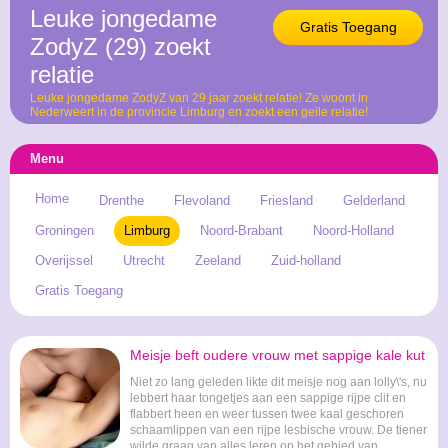
Leuke jongedame
Gratis Toegang
ZodyZ (29) zoekt
relatie
Leuke jongedame ZodyZ van 29 jaar zoekt relatie! Ze woont in
Nederweert in de provincie Limburg en zoekt een geile relatie!
Menu
Home
Drenthe
Flevoland
Friesland
Gelderland
Groningen
Limburg
Noord-Brabant
Noord-Holland
Overijssel
Utrecht
Zeeland
Zuid-holland
Gratis Toegang
Meisje beft oudere vrouw met sappige kale kut
Niet zo lang geleden likte dit meisje nog aan lolly\'s, nu
lebbert haar tongetjes aan een sappige rijpe clit en
flabbert heen en weer tussen twee kaal geschoren
schaamlippen van een rijpe lesbische vrouw. De tiener
wilde graag van alles leren op het gebied van