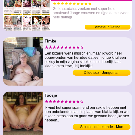
★★★★★★★★★★
Geile sexdates zoeken met super hete
amateurs! Jonge vrouwen en rijpe dames voor
hete dating!
Amateur Dating
Fimke
★★★★★★★★★☆
Een bizarre wens misschien, maar ik word heel
opgewonden van het idee dat een jonge knul een
sextoy in mijn vagina steekt en me heerlijk laar
klaarkomen terwijl hij toekijkt!
Dildo sex · Jongeman
Toosje
★★★★★★★★★☆
Ik vind het super spannend om sex te hebben met
een onbekende man. In plaats van blabla kijken we
elkaar intens aan en gaan we gewoon heerlijke sex
hebben..
Sex met onbekende · Man