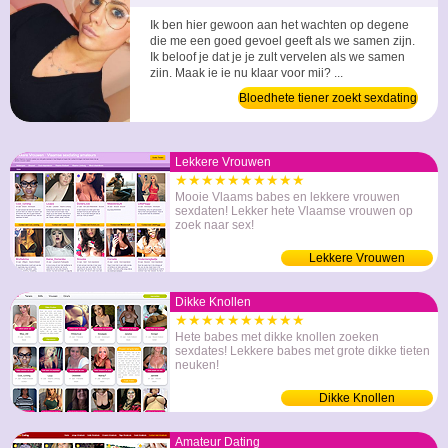
Ik ben hier gewoon aan het wachten op degene
die me een goed gevoel geeft als we samen zijn.
Ik beloof je dat je je zult vervelen als we samen
zijn. Maak je je nu klaar voor mij? ...
Bloedhete tiener zoekt sexdating
Lekkere Vrouwen
★★★★★★★★★★
Mooie Vlaams babes en lekkere vrouwen
sexdaten! Lekker hete Vlaamse vrouwen op
zoek naar sex!
Lekkere Vrouwen
Dikke Knollen
★★★★★★★★★★
Hete babes met dikke knollen zoeken
sexdates! Lekkere babes met grote dikke tieten
neuken!
Dikke Knollen
Amateur Dating