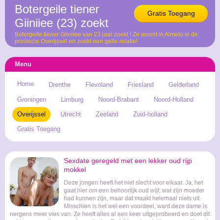
Botergeile tiener
Gratis Toegang
Giiniiee (23) zoekt
Botergeile tiener Giiniiee van 23 jaar zoekt ! Ze woont in Almelo in de
provincie Overijssel en zoekt een geile relatie!
Menu
Home
Drenthe
Flevoland
Friesland
Gelderland
Groningen
Limburg
Noord-Brabant
Noord-Holland
Overijssel
Utrecht
Zeeland
Zuid-holland
Gratis Toegang
Sexdate geregeld met een lekker oud rijp
mokkel
Deze jongen heeft het niet slecht voor elkaar. Ja, het
gaat hier om een behoorlijk oud wijf, wat zijn moeder
had kunnen zijn, maar dat maakt helemaal niets uit.
Misschien is het wel een voordeel, want deze dame is
nergens meer vies van. Ze heeft alles al een keer uitgeprobeerd en doet dit