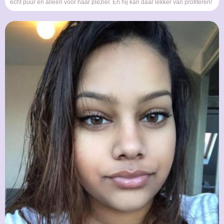
echt puur en alleen voor haar plezier. En hij kan daar lekker van profiteren!