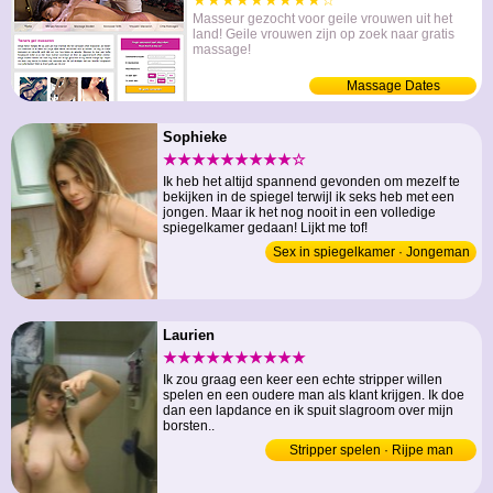
★★★★★★★★★☆
Masseur gezocht voor geile vrouwen uit het
land! Geile vrouwen zijn op zoek naar gratis
massage!
Massage Dates
Sophieke
★★★★★★★★★☆
Ik heb het altijd spannend gevonden om mezelf te
bekijken in de spiegel terwijl ik seks heb met een
jongen. Maar ik het nog nooit in een volledige
spiegelkamer gedaan! Lijkt me tof!
Sex in spiegelkamer · Jongeman
Laurien
★★★★★★★★★★
Ik zou graag een keer een echte stripper willen
spelen en een oudere man als klant krijgen. Ik doe
dan een lapdance en ik spuit slagroom over mijn
borsten..
Stripper spelen · Rijpe man