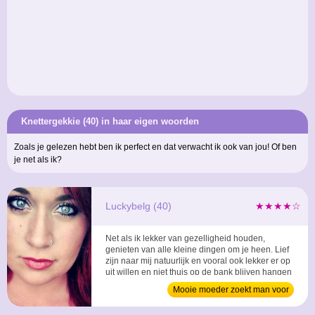
Knettergekkie (40) in haar eigen woorden
Zoals je gelezen hebt ben ik perfect en dat verwacht ik ook van jou! Of ben
je net als ik?
Luckybelg (40)
★★★★☆
Net als ik lekker van gezelligheid houden,
genieten van alle kleine dingen om je heen. Lief
zijn naar mij natuurlijk en vooral ook lekker er op
uit willen en niet thuis op de bank blijven hangen
voor de buis. Ben jij die ondernemende man die
Mooie moeder zoekt man voor
zin heeft in een gezellige vrouw, laat dan snel
relatie
iets weten. ...