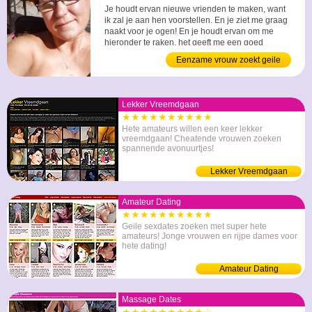
Je houdt ervan nieuwe vrienden te maken, want
ik zal je aan hen voorstellen. En je ziet me graag
naakt voor je ogen! En je houdt ervan om me
hieronder te raken, het geeft me een goed
gevoel. ...
Eenzame vrouw zoekt geile
relatie
Lekker Vreemdgaan
★★★★★★★★★★
Hete amateurs willen een keer lekker
vreemdgaan! Cheatende vrouwen zoeken
spannende avonuurtjes!
Lekker Vreemdgaan
Amateur Dating
★★★★★★★★★★
Geile sexdates zoeken met super hete
amateurs! Jonge vrouwen en rijpe dames voor
hete dating!
Amateur Dating
Massage Dates