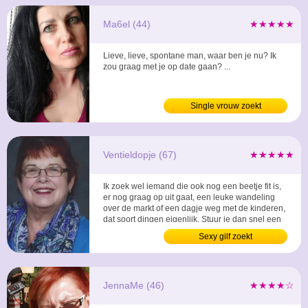
Ma6el (44)
★★★★★
Lieve, lieve, spontane man, waar ben je nu? Ik
zou graag met je op date gaan? ...
Single vrouw zoekt
Ventieldopje (67)
★★★★★
Ik zoek wel iemand die ook nog een beetje fit is,
er nog graag op uit gaat, een leuke wandeling
over de markt of een dagje weg met de kinderen,
dat soort dingen eigenlijk. Stuur je dan snel een
berichtje? ...
Sexy gilf zoekt
JennaMe (46)
★★★★☆