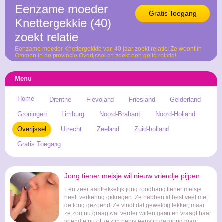
Eenzame moeder
Gratis Toegang
Knettergekkie (40)
zoekt relatie
Eenzame moeder Knettergekkie van 40 jaar zoekt relatie! Ze woont in
Ommen in de provincie Overijssel en zoekt een geile relatie!
Menu
Home
Drenthe
Flevoland
Friesland
Gelderland
Groningen
Limburg
Noord-Brabant
Noord-Holland
Overijssel
Utrecht
Zeeland
Zuid-holland
Gratis Toegang
Jong tiener meisje wil nieuw vriendje pijpen
Een zeer aantrekkelijk jong roodharig tiener meisje
heeft verkering gekregen. Ze hebben al best veel met
de tong gezoend. Ze vindt dat geweldig lekker, maar
ze zou nu graag wat verder willen gaan en vraagt haar
vriendje nu of ze zijn penis eens in de mond mag